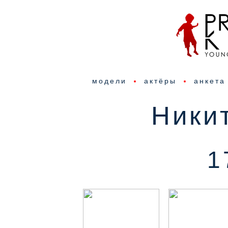
модели
актёры
анкета
Ники
1