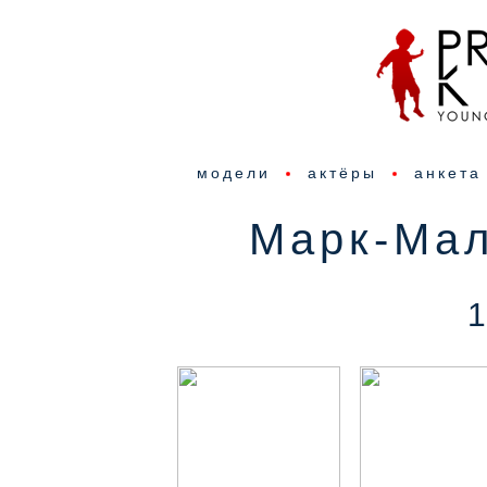
модели
актёры
анкета
Марк-Ма