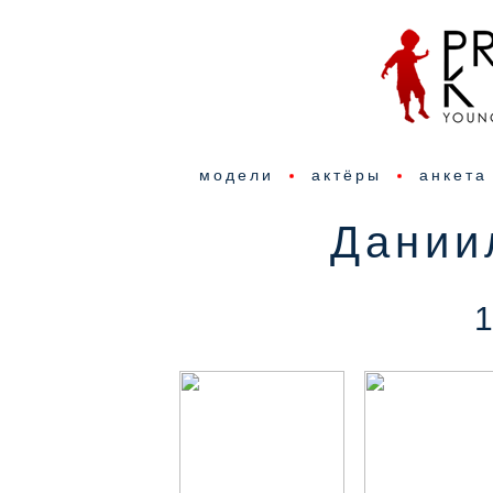
модели
актёры
анкета
Дании