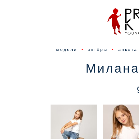
модели
актёры
анкета
Милана