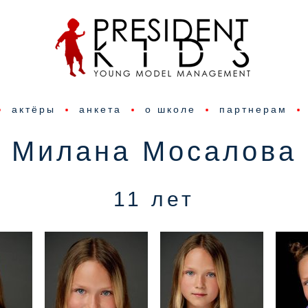
актёры
анкета
о школе
партнерам
Милана Мосалова
11 лет