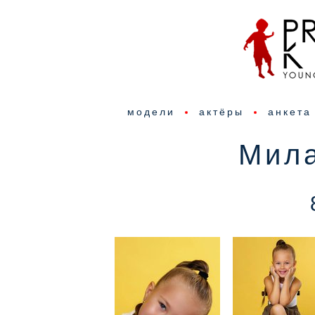
модели
актёры
анкета
Мил