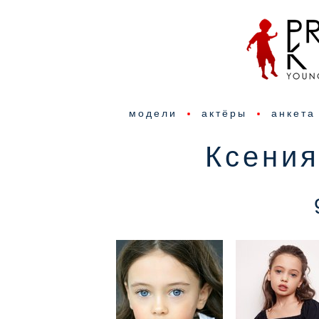
модели
актёры
анкета
Ксени