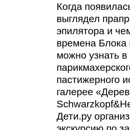
Когда появилась
выглядел прапр
эпилятора и че
времена Блока 
можно узнать в
парикмахерског
пастижерного ис
галерее «Дерев
Schwarzkopf&He
Дети.ру органи
экскурсию по за