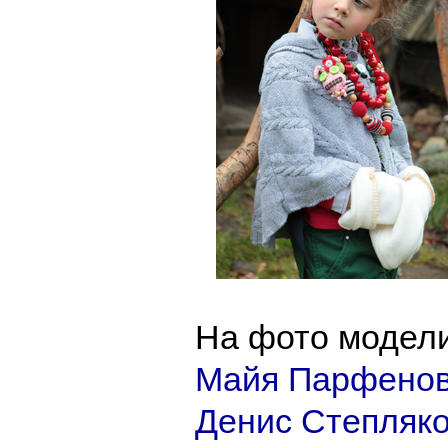
На фото модел
Майя Парфено
Денис Степляк