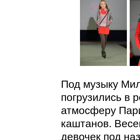
Под музыку Мил
погрузились в 
атмосферу Пар
каштанов. Весе
девочек под на