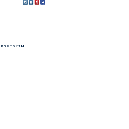
контакты
ой роли и
сят в
ногих
тся и могут