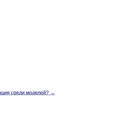
, от ста
ли роль в
крупные
тков тысяч
и одну из
я забывать,
многие
нопроекте
нция среди моделей?
→