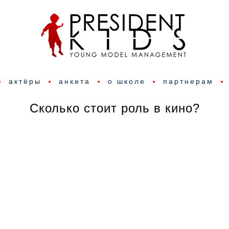
актёры
анкета
о школе
партнерам
Сколько стоит роль в кино?
Условия киносъемок помимо сам
количества съемочных дней зави
каждом конкретном случае от м
факторов, поэтому гонорары в
киноиндустрии сильно варьирую