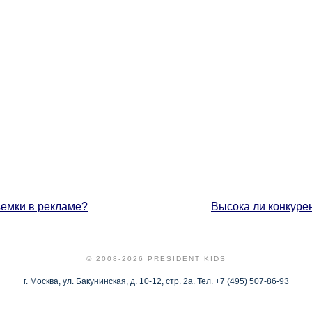
составлять как небольшие суммы
рублей за эпизодическую роль и
массовке, так и действительно 
вознаграждения, несколько деся
долларов и более, за главную ил
основных ролей. При этом нельз
что киносъемки могут длиться 
месяцы, а участие в крупном ки
— это большой труд.
ъемки в рекламе?
Высока ли конкуре
© 2008-2026 PRESIDENT KIDS
г. Москва, ул. Бакунинская, д. 10-12, стр. 2а. Тел. +7 (495) 507-86-93